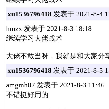
xu1536796418
发表于 2021-8-4 1
hmzx 发表于 2021-8-3 18:18
继续学习大佬战术
大佬不敢当呀，我就是和大家分
xu1536796418
发表于 2021-8-5 1
amgmh07 发表于 2021-8-3 11:46
不错挺好用的