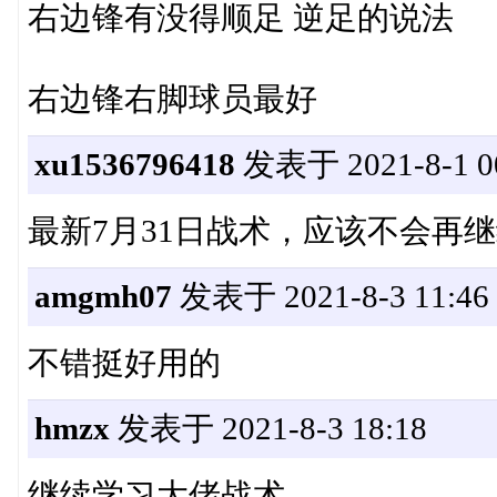
右边锋有没得顺足 逆足的说法
右边锋右脚球员最好
xu1536796418
发表于 2021-8-1 0
最新7月31日战术，应该不会再
amgmh07
发表于 2021-8-3 11:46
不错挺好用的
hmzx
发表于 2021-8-3 18:18
继续学习大佬战术