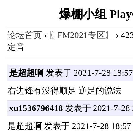
爆棚小组 PlayG
论坛首页
›
〖FM2021专区〗
› 4
定音
是超超啊
发表于 2021-7-28 18:57
右边锋有没得顺足 逆足的说法
xu1536796418
发表于 2021-7-28 
是超超啊 发表于 2021-7-28 18:57