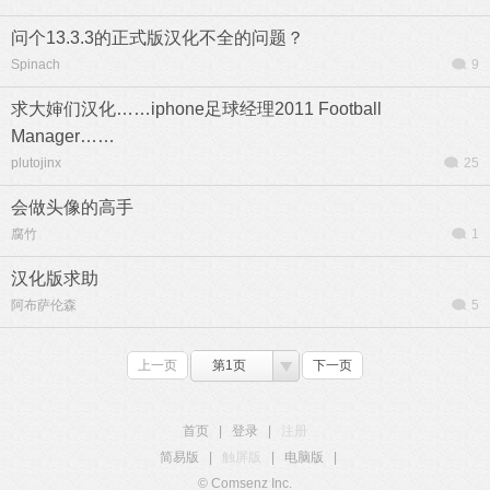
问个13.3.3的正式版汉化不全的问题？
Spinach
9
求大婶们汉化……iphone足球经理2011 Football
Manager……
plutojinx
25
会做头像的高手
腐竹
1
汉化版求助
阿布萨伦森
5
上一页
第1页
下一页
首页
|
登录
|
注册
简易版
|
触屏版
|
电脑版
|
© Comsenz Inc.