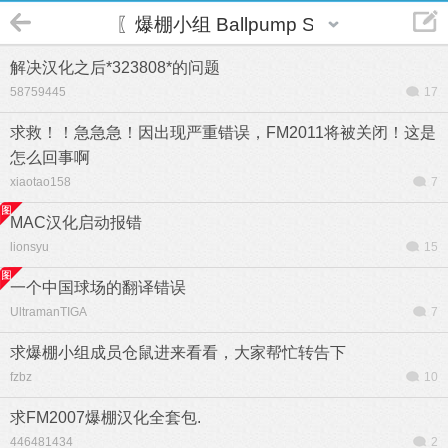
〖爆棚小组 Ballpump Studio〗
解决汉化之后*323808*的问题
58759445
17
求救！！急急急！因出现严重错误，FM2011将被关闭！这是
怎么回事啊
xiaotao158
7
MAC汉化启动报错
lionsyu
15
一个中国球场的翻译错误
UltramanTIGA
7
求爆棚小组成员仓鼠进来看看，大家帮忙转告下
fzbz
10
求FM2007爆棚汉化全套包.
446481434
2