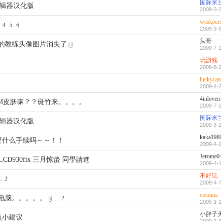
国际米
.0编辑器汉化版
2009-3-2
weakper
4
5
6
2009-3-5
头哥
的教练头像图片消失了
2009-7-1
玩游戏
2009-8-2
luckycat
2009-4-2
4inloverr
FM皮肤嘛？？斑竹来。。。。
2009-7-2
国际米
.0编辑器汉化版
2009-3-2
kaka198
要什么手续吗～～！！
2009-4-2
Jerome0
sed@PLCD930fix 三月惊蛰 同學請進
2009-4-1
不好玩
..
2
2009-4-7
cocoma
电脑。。。。。
...
2
2009-1-1
小胖子
点小建议