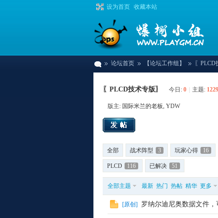
设为首页
收藏本站
论坛首页
【论坛工作组】
〖PLC
〖PLCD技术专版〗
今日:
0
|
主题:
122
爆
»
›
›
版主:
国际米兰的老板
,
YDW
全部
战术阵型
3
玩家心得
16
PLCD
116
已解决
51
全部主题
最新
热门
热帖
精华
更多
棚
罗纳尔迪尼奥数据文件，
[
原创
]