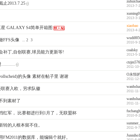
zuhuicha
2013.7.25
2013-7-2
xuming0
2013-3-1
xiaobao
 三星 GALAXY S4简单开箱图
2013-4-2
wudi005
FFS头像
...
2
3
2010-9-1
coalsky
补丁,自创联赛,球员能力更新等!
2013-5-1
ctzjm576
......
2011-10-
O永恒
ollscheid)的头像 素材在帖子里 谢谢
2011-12-
wanhsha
级联赛入欧，另求队徽
2011-11-
wanhsha
不到素材了
2011-11-
fuchang
档红军， 比赛都进行到1月了，无联盟杯
2010-8-2
summer_
新转的人根本留不住。
2011-9-7
Junniho
能不能用FM2011的数据库，能编辑个就好。
2011-5-8