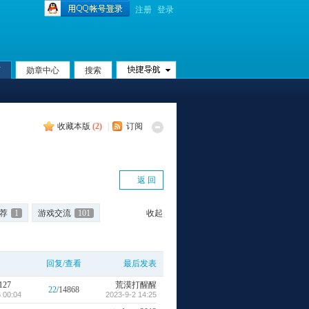
注册
登录
页
勋章中心
搜索
收藏本版
(
2
)
|
订阅
返 回
荐
1
游戏交流
101
收起
回复/查看
最后发表
127
荒漠打醒醒
22
/14868
 00:04
2023-9-2 14:25