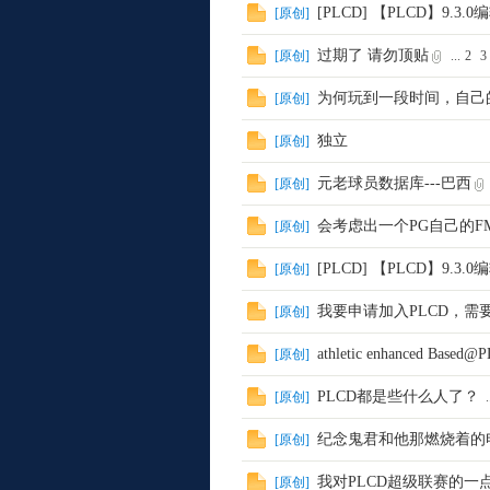
[PLCD] 【PLCD】9.3
[
原创
]
过期了 请勿顶贴
[
原创
]
...
2
3
M
为何玩到一段时间，自己
[
原创
]
独立
[
原创
]
元老球员数据库---巴西
[
原创
]
会考虑出一个PG自己的
[
原创
]
[PLCD] 【PLCD】9.3
[
原创
]
论
我要申请加入PLCD，需
[
原创
]
athletic enhanced Ba
[
原创
]
PLCD都是些什么人了？
[
原创
]
.
纪念鬼君和他那燃烧着的
[
原创
]
我对PLCD超级联赛的一
[
原创
]