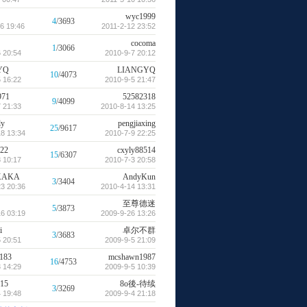
wyc1999
4
/3693
6 19:46
2011-2-12 23:52
cocoma
1
/3066
 20:54
2010-9-7 20:12
YQ
LIANGYQ
10
/4073
 16:22
2010-9-5 21:47
971
52582318
9
/4099
 21:33
2010-8-14 13:25
ly
pengjiaxing
25
/9617
8 13:34
2010-7-9 22:25
22
cxyly88514
15
/6307
 10:17
2010-7-3 20:58
AKA
AndyKun
3
/3404
3 20:36
2010-4-14 13:31
至尊德迷
5
/3873
6 03:19
2009-9-26 13:26
i
卓尔不群
3
/3683
 20:51
2009-9-5 21:09
183
mcshawn1987
16
/4753
 14:29
2009-9-5 10:39
315
8o後-待续
3
/3269
 19:48
2009-9-4 21:18