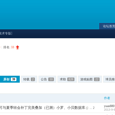
论坛首
D技术专版〗
9
|
排名:
33
原创
39
转载
2
公告
10
求助
828
游戏贴图
22
球员推
作者
yuan880
可与夏季转会补丁完美叠加（已测）小罗、小贝数据库
...
2
2013-9-6