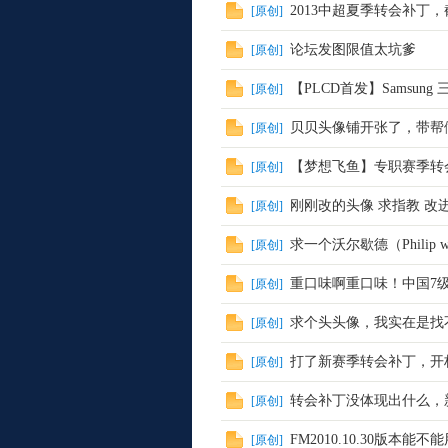
2013中超夏季转会补丁，截止
[
原创
]
论坛发图限值太坑爹
[
原创
]
【PLCD首发】Samsung
[
原创
]
贝贝头像铺开张了，带帮做
[
原创
]
【梦想飞鱼】专职赛季转会
[
原创
]
小
刚刚改的头像 求指教 改进.....
[
原创
]
求一个沃尔歇德（Philip w
[
原创
]
重口味啊重口味！中国7
[
原创
]
求个头头像，我实在是找
[
原创
]
打了新赛季转会补丁，开
[
原创
]
组
转会补丁没体现出什么，
[
原创
]
FM2010.10.30版本
[
原创
]