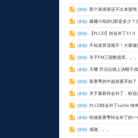
那个谁谁谁还不出来接驾
[
原创
]
爆棚小组的Q群是多少？没
[
原创
]
【PLCD】转会补丁V1.
[
原创
]
Pla
不知道算违规不！大家做
[
原创
]
关于FM三国数据库。。
[
原创
]
天哪 乔治伍德上演帽子戏
[
原创
]
新赛季的中超就要开始了
[
原创
]
关于最新转会补丁，欧冠
[
原创
]
yG
PLCD转会补丁rayfile 
[
原创
]
给做新赛季转会补丁的一些建议...
[
原创
]
感激。。。
[
原创
]