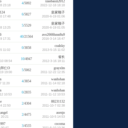
o
xiaobaozi2012
4
/5092
8 23:18
2022-12-18 18:18
124
皇家顺子
6
/5827
0 17:48
2020-6-19 01:06
皇家顺子
5
/5529
8 13:25
2020-6-19 01:05
6
avo2666hmn8u9
40
/21564
9 17:31
2016-3-14 16:47
coalsky
0
/3858
5 11:02
2013-5-15 11:02
省长
10
/4947
10 08:54
2012-3-16 18:11
的拜仁O
grayxlm
5
/5062
19 19:00
2011-12-22 12:35
n
wanhshan
4
/3854
7 11:20
2011-11-14 02:18
n
wanhshan
0
/2835
12 10:53
2011-11-12 10:53
he
88231132
2
/4304
4 22:50
2011-10-7 02:38
angel
asenjo
2
/4475
 20:21
2011-10-5 14:53
1997
cocoma
3
/4535
 00:47
2011-5-10 10:36