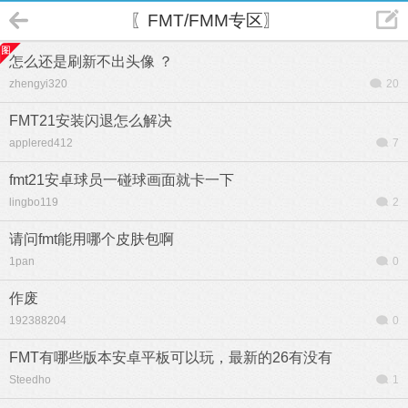
〖FMT/FMM专区〗
怎么还是刷新不出头像 ？
zhengyi320
20
FMT21安装闪退怎么解决
applered412
7
fmt21安卓球员一碰球画面就卡一下
lingbo119
2
请问fmt能用哪个皮肤包啊
1pan
0
作废
192388204
0
FMT有哪些版本安卓平板可以玩，最新的26有没有
Steedho
1