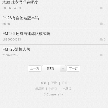
求助 球衣号码在哪改
18356004533
3
fmt26有自签名版本吗
haiha
2
FMT26 还有自建球队模式吗
18356004533
0
FMT26随机人像
zhouxixi2021
1
上一页
第1页
下一页
首页
|
登录
|
注册
简易版
|
触屏版
|
电脑版
|
© Comsenz Inc.