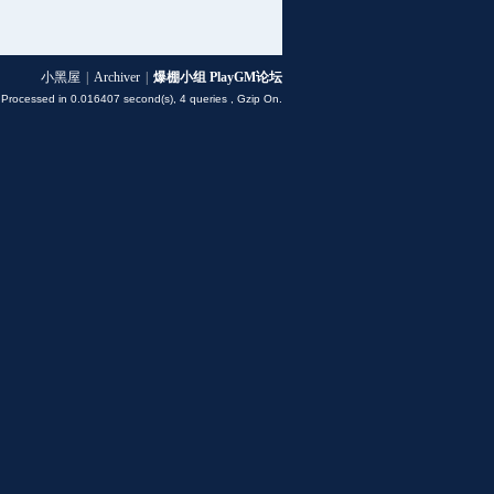
小黑屋
|
Archiver
|
爆棚小组 PlayGM论坛
 Processed in 0.016407 second(s), 4 queries , Gzip On.