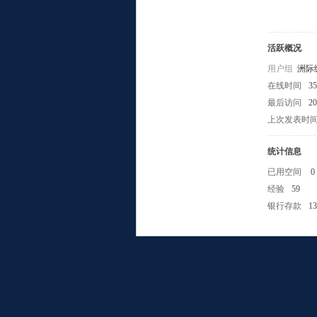
活跃概况
用户组
洲际
在线时间
3
最后访问
20
小
上次发表时
统计信息
已用空间
0
经验
59
银行存款
13
组