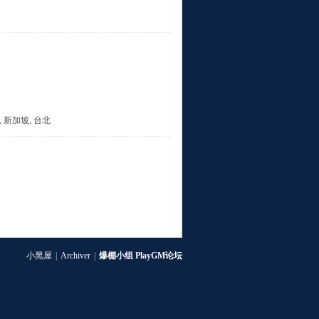
斯, 新加坡, 台北
小黑屋
|
Archiver
|
爆棚小组 PlayGM论坛