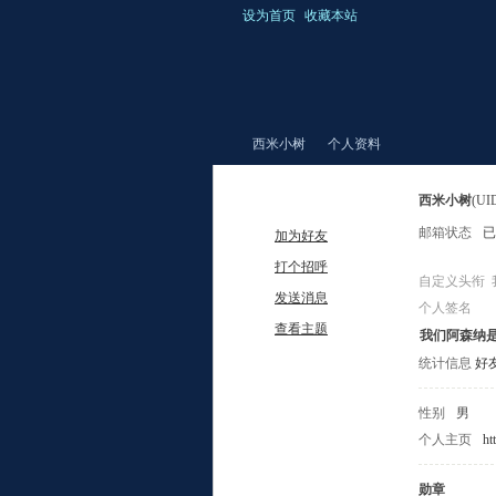
设为首页
收藏本站
西米小树
个人资料
西米小树
(UI
邮箱状态
已
加为好友
爆
›
›
打个招呼
自定义头衔
发送消息
个人签名
查看主题
我们阿森纳
统计信息
好友
性别
男
个人主页
htt
棚
勋章