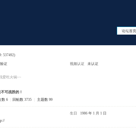
论坛首
D: 537492)
验证
视频认证
未认证
我爱吃火锅~~
是不可战胜的！
数 6
|
回帖数 3735
|
主题数 99
生日
1986 年 1 月 1 日
p://