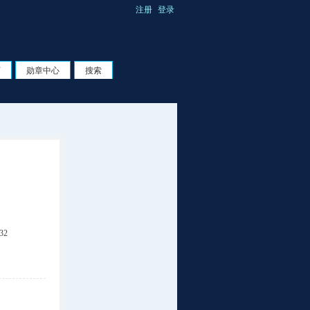
注册
登录
页
勋章中心
搜索
32