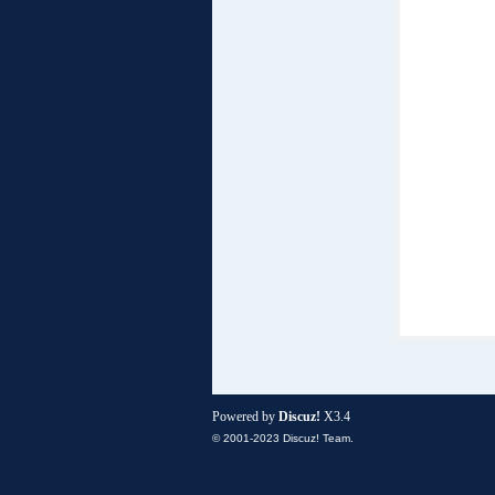
小
组
Powered by
Discuz!
X3.4
© 2001-2023
Discuz! Team
.