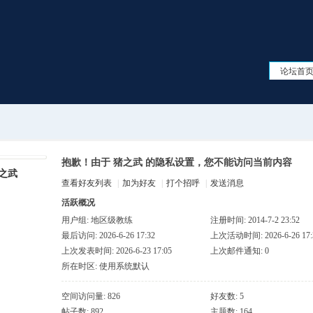
论坛首
抱歉！由于 猪之武 的隐私设置，您不能访问当前内容
之武
查看好友列表
|
加为好友
|
打个招呼
|
发送消息
活跃概况
用户组:
地区级教练
注册时间: 2014-7-2 23:52
最后访问: 2026-6-26 17:32
上次活动时间: 2026-6-26 17:
上次发表时间: 2026-6-23 17:05
上次邮件通知: 0
所在时区: 使用系统默认
空间访问量: 826
好友数: 5
帖子数: 892
主题数: 164