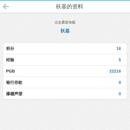
袄基的资料
点击重新加载
袄基
积分
16
经验
5
PGB
22216
银行存款
0
爆棚声望
0