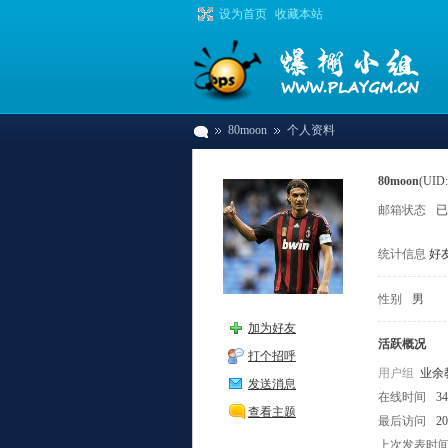
设为首页
收藏本站
80moon
个人资料
80moon
(UID:
邮箱状态
已
爆
›
›
统计信息
好友
性别
男
加为好友
活跃概况
打个招呼
用户组
业余
发送消息
在线时间
3
查看主题
棚
最后访问
20
上次发表时