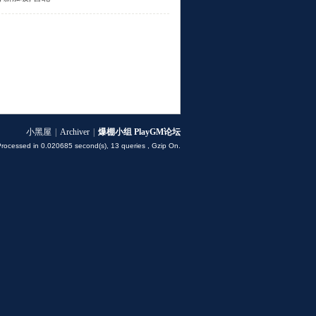
小黑屋
|
Archiver
|
爆棚小组 PlayGM论坛
Processed in 0.020685 second(s), 13 queries , Gzip On.