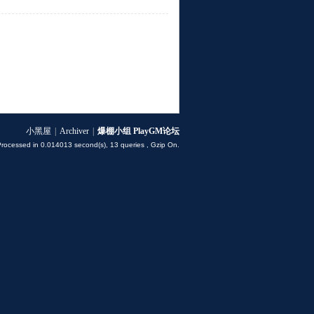
小黑屋
|
Archiver
|
爆棚小组 PlayGM论坛
Processed in 0.014013 second(s), 13 queries , Gzip On.