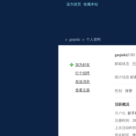
设为首页
收藏本站
gmjmki
个人资料
gmjmki
(UID:
邮箱状态
已
加为好友
爆
›
›
打个招呼
统计信息
好友
发送消息
查看主题
性别
保密
活跃概况
用户组
新手
注册时间
20
棚
上次活动时
所在时区
使