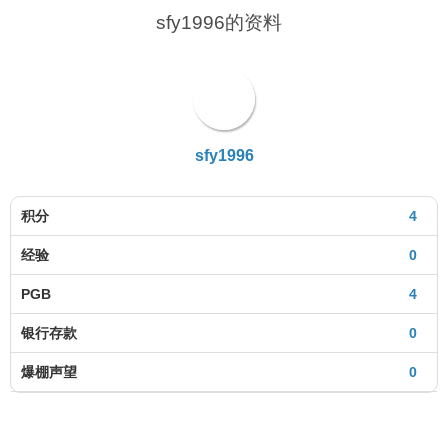
sfy1996的资料
sfy1996
积分
4
经验
0
PGB
4
银行存款
0
爆棚声望
0