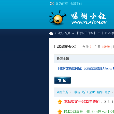
设为首页
收藏本站
论坛首页
【论坛工作组】
〖PGM
〖球员转会区〗
今日:
0
|
主题:
19979
|
爆
»
›
›
推荐主题
【挂牌交易范例帖】瓦伦西亚挂牌Alberto B
全部主题
最新
热门
热帖
精华
更多
本站暂定于2032年关闭
...
2
3
4
棚
FM2022爆棚小组汉化包 ver 1.