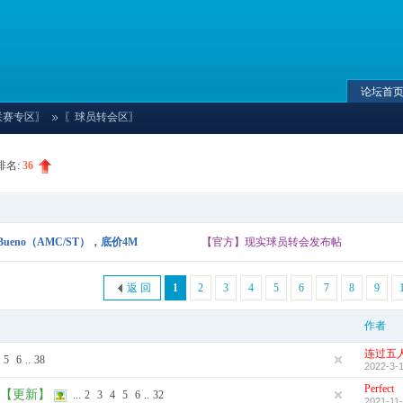
论坛首
联赛专区〗
〖球员转会区〗
排名:
36
›
ueno（AMC/ST），底价4M
【官方】现实球员转会发布帖
返 回
1
2
3
4
5
6
7
8
9
作者
连过五
5
6
..
38
2022-3-1
Perfect
04【更新】
...
2
3
4
5
6
..
32
2021-11-