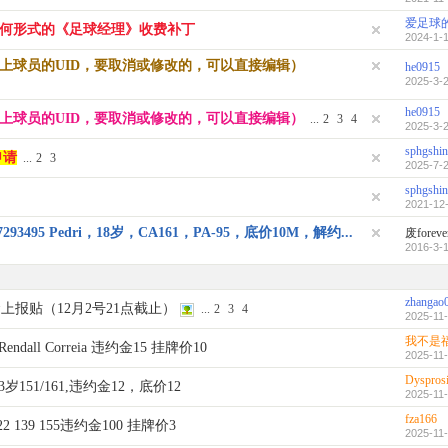
爱足球
何形式的《足球经理》收费补丁
2024-1-1
上球员的UID，要取消或修改的，可以直接编辑）
he0915
2025-3-2
he0915
上球员的UID，要取消或修改的，可以直接编辑）
...
2
3
4
2025-3-2
sphgshin
申请
...
2
3
2025-7-2
sphgshin
2021-12-
93495 Pedri，18岁，CA161，PA-95，底价10M，解约...
废foreve
2016-3-1
zhangao
上报贴（12月2号21点截止）
...
2
3
4
2025-11-
我不是
Rendall Correia 违约金15 挂牌价10
2025-11-
Dysprosi
23岁151/161,违约金12，底价12
2025-11-
fza166
i 22 139 155违约金100 挂牌价3
2025-11-