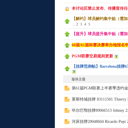
本讨论区禁止发布、传播宣传任
【解约】球员解约集中贴（需加
...
2
3
4
5
【提升】球员提升集中贴（需加
60届/61届杯赛决赛举办地报名
小
PGM联赛交易规则更新
【挂牌范例帖】Barcelona挂牌672
版块主题
第61届PGM联赛上半赛季违约金
莱斯特城挂牌 83111501 Thierry 
组
毕尔巴鄂挂牌89066513 Johnny 
河床挂牌20048604 Ricardo Pep