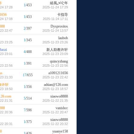
形
縋風乄尐年
1
/453
24 17:28
2025-11-24 17:29
1656
卡指导
1
/453
24 17:08
2025-11-24 17:11
888
Dysprositos
2
/397
23 22:47
2025-11-24 13:57
laubob
1
/345
23 23:25
2025-11-23 23:26
Baozi
新人助教许轩
4
/488
23 23:01
2025-11-23 23:09
quincyzhang
1
/391
23 22:56
2025-11-23 22:56
ks
a1091211656
17
/655
23 21:33
2025-11-23 22:42
教许轩
adtian@126.com
1
/356
23 18:50
2025-11-23 18:57
126.com
xiaowo8888
5
/514
22 21:31
2025-11-22 21:35
888
vanishcc
7
/596
22 20:36
2025-11-22 20:47
xiaowo8888
1
/375
22 20:31
2025-11-22 20:32
00
yuanye158
1
/426