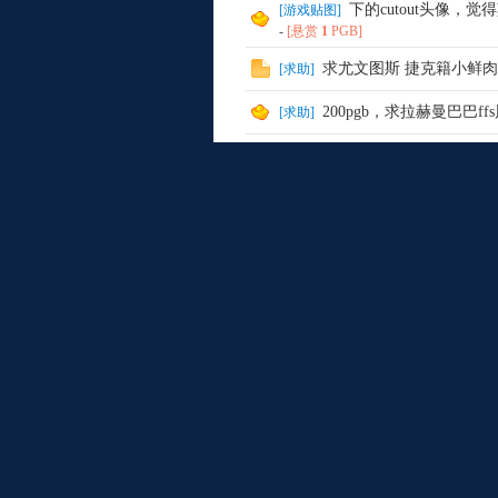
下的cutout头像，
[
游戏贴图
]
-
[悬赏
1
PGB]
求尤文图斯 捷克籍小鲜肉：罗
[
求助
]
200pgb，求拉赫曼巴巴f
[
求助
]
Pla
求很多上古大神的FFS，
[
求助
]
求几张FFS图
[
求助
]
大神帮忙做个阿森纳125
[
公告
]
你们的模板哪来的
[
求助
]
求做多特蒙德-9小妖Felix 
[
求助
]
yG
求bernardo silva和Consi
[
求助
]
求做一张米兰青年队davide 
[
求助
]
求张马里奥费尔南德斯的FFS
[
求助
]