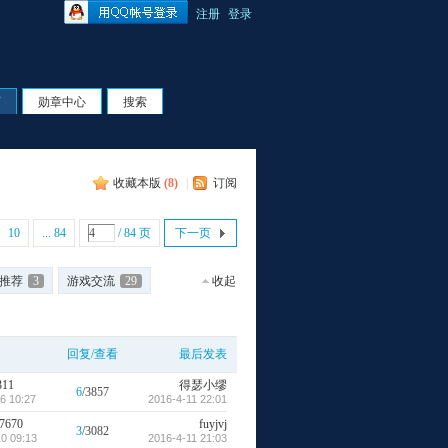
注册
登录
页
勋章中心
搜索
收藏本版
(
8
)
|
订阅
10
... 84
/ 84 页
下一页
推荐
3
游戏交流
29
收起
回复/查看
最后发表
311
得瑟小缪
6
/3857
6 10:27
2016-4-11 22:01
7670
fuyjvj
3
/3082
0 09:13
2016-4-11 21:03