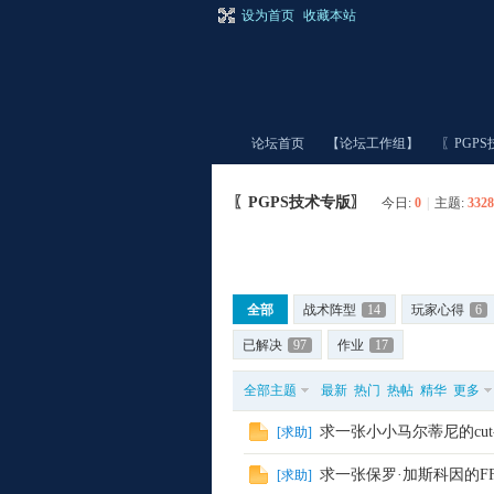
设为首页
收藏本站
论坛首页
【论坛工作组】
〖PGP
〖PGPS技术专版〗
今日:
0
|
主题:
3328
爆
»
›
›
全部
战术阵型
14
玩家心得
6
已解决
97
作业
17
全部主题
最新
热门
热帖
精华
更多
求一张小小马尔蒂尼的cut-
[
求助
]
棚
求一张保罗·加斯科因的F
[
求助
]