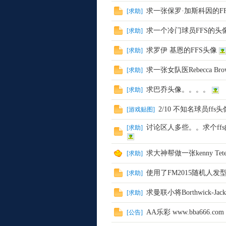
求一张保罗·加斯科因的F
[
求助
]
求一个冷门球员FFS的头
[
求助
]
求罗伊 基恩的FFS头像
[
求助
]
求一张女队医Rebecca Br
[
求助
]
小
求巴乔头像。。。。
[
求助
]
2/10 不知名球员ffs头
[
游戏贴图
]
讨论区人多些。。求个ff
[
求助
]
求大神帮做一张kenny Te
[
求助
]
使用了FM2015随机人
[
求助
]
组
求曼联小将Borthwick-Jack
[
求助
]
AA乐彩 www.bba666.com
[
公告
]