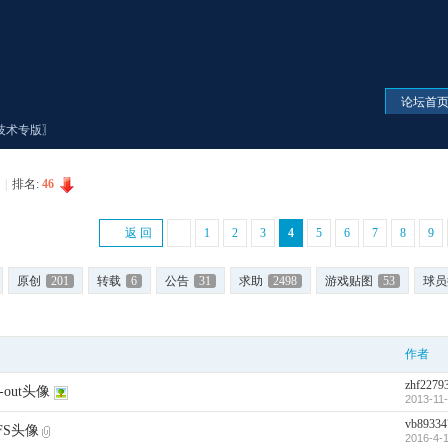
论坛首
S技术专版〗
|
排名:
46
返 回
1
2
3
4
5
6
7
8
9
原创
201
转载
6
公告
31
求助
2498
游戏贴图
53
球员
作者
zhf2279
out头像
2013-11-
vb89334
FS头像
2016-4-1