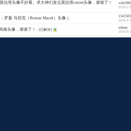
觉得莫拉塔头像不好看。求大神们发点莫拉塔cutout头像，谢谢了！
wbb396
2016-2-2
1541503
曼 马切克（Roman Macek）头像
2016-2-1
udmay
fs风格头像，谢谢了！
-
[已解决]
2015-8-2
无聊的
几百张都有可能
2016-2-1
无聊的
2016-1-1
Rirvaldo
周年纪念队徽
2016-1-2
无聊的
2016-1-2
guojian0
Passlack和马赛Imbula及大罗头像FFS格式，有素材
2015-7-3
wudi005
gli的FFS图像
2015-9-9
1213977
calabria的图片
2015-7-1
jhunt
头像，ID 19088277
2015-10-
guojian0