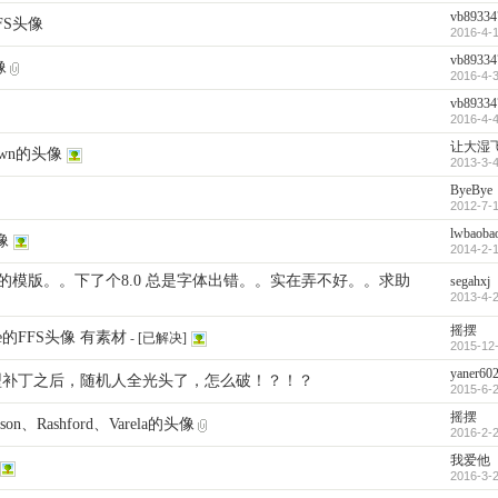
vb89334
FS头像
2016-4-1
vb89334
像
2016-4-3
vb89334
2016-4-4
让大湿
own的头像
2013-3-4
ByeBye
2012-7-1
lwbaoba
像
2014-2-1
s的模版。。下了个8.0 总是字体出错。。实在弄不好。。求助
segahxj
2013-4-2
摇摆
te的FFS头像 有素材
-
[已解决]
2015-12-
yaner60
发型补丁之后，随机人全光头了，怎么破！？！？
2015-6-2
摇摆
son、Rashford、Varela的头像
2016-2-2
我爱他
2016-3-2