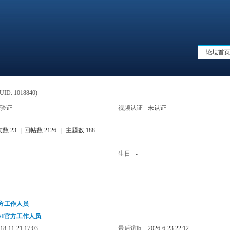
论坛首
(UID: 1018840)
验证
视频认证
未认证
数 23
|
回帖数 2126
|
主题数 188
生日
-
官方工作人员
SI官方工作人员
18-11-21 17:03
最后访问
2026-6-23 22:12