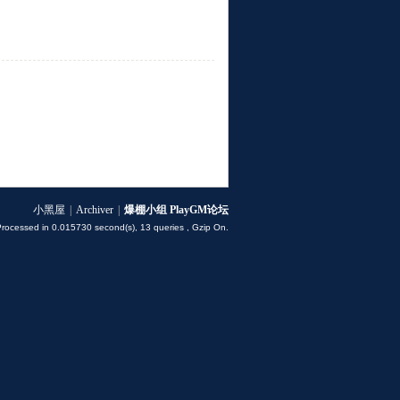
小黑屋
|
Archiver
|
爆棚小组 PlayGM论坛
Processed in 0.015730 second(s), 13 queries , Gzip On.