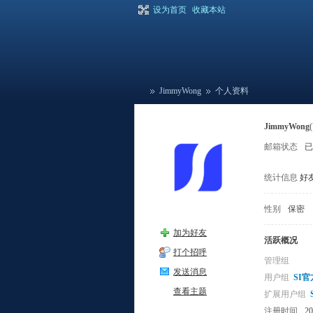
设为首页
收藏本站
JimmyWong
个人资料
JimmyWong
邮箱状态
已
爆
›
›
统计信息
好友
性别
保密
加为好友
活跃概况
打个招呼
管理组
发送消息
用户组
SI
棚
查看主题
扩展用户组
注册时间
20