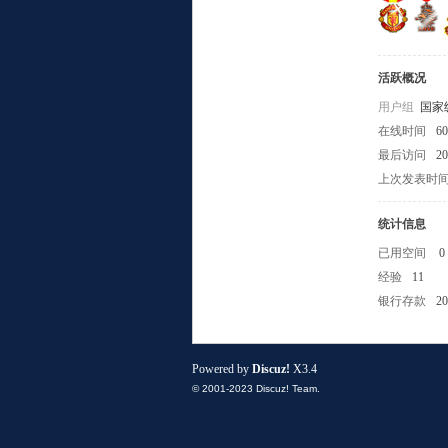
活跃概况
用户组
国家
在线时间
6
最后访问
20
小
上次发表时
统计信息
已用空间
0
经验
11
银行存款
20
组
Powered by
Discuz!
X3.4
© 2001-2023
Discuz! Team
.