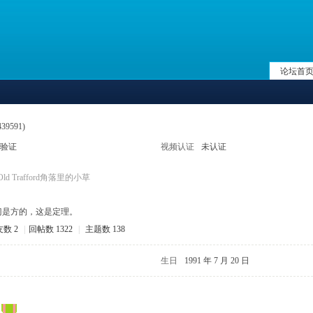
论坛首
439591)
验证
视频认证
未认证
Old Trafford角落里的小草
门是方的，这是定理。
数 2
|
回帖数 1322
|
主题数 138
生日
1991 年 7 月 20 日