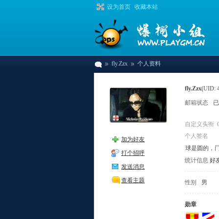
设为首页
收藏本站
fly.Zzx
个人资料
fly.Zzx
(UID: 
邮箱状态
已
爆
›
›
自定义头衔
个人签名
加为好友
球是圆的，
打个招呼
统计信息
好友
发送消息
查看主题
性别
男
棚
勋章