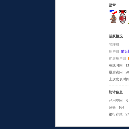
勋章
活跃概况
管理组
小
用户组
前足
扩展用户组
在线时间
1
最后访问
20
上次发表时
统计信息
已用空间
0
组
经验
164
银行存款
97