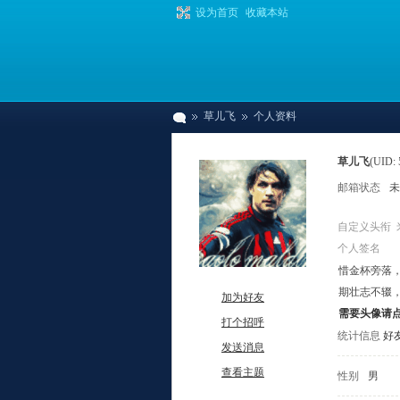
设为首页
收藏本站
草儿飞
个人资料
草儿飞
(UID: 
邮箱状态
未
爆
›
›
自定义头衔
个人签名
惜金杯旁落
期壮志不辍
加为好友
需要头像请
打个招呼
统计信息
好友
发送消息
棚
查看主题
性别
男