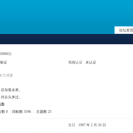
论坛首
500662)
验证
视频认证
未认证
米兰球童
，叹加冕未果。
，待从头来过。
点击
数 0
|
回帖数 3196
|
主题数 23
生日
1987 年 2 月 26 日