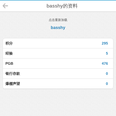
basshy的资料
点击重新加载
basshy
积分
295
经验
5
PGB
476
银行存款
0
爆棚声望
0