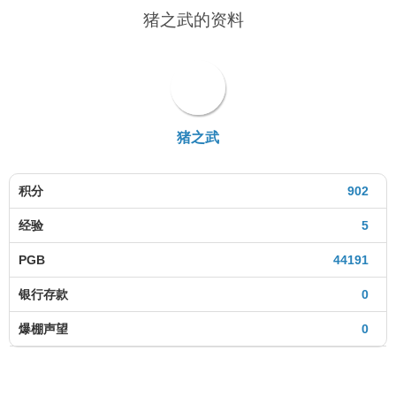
猪之武的资料
猪之武
积分
902
经验
5
PGB
44191
银行存款
0
爆棚声望
0