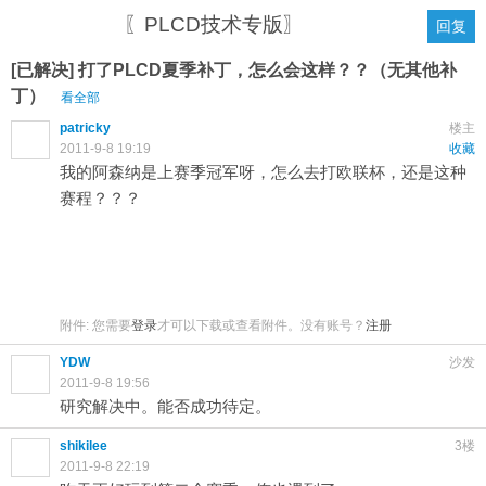
〖PLCD技术专版〗
回复
[已解决] 打了PLCD夏季补丁，怎么会这样？？（无其他补
丁）
看全部
patricky
楼主
2011-9-8 19:19
收藏
我的阿森纳是上赛季冠军呀，怎么去打欧联杯，还是这种
赛程？？？
附件:
您需要
登录
才可以下载或查看附件。没有账号？
注册
YDW
沙发
2011-9-8 19:56
研究解决中。能否成功待定。
shikilee
3楼
2011-9-8 22:19