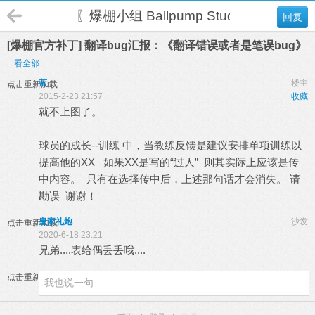
〖爆棚小组 Ballpump Studio〗
回复
[爆棚官方补丁] 翻译bug汇报：《翻译错误或者是笔误bug》
看全部
蓝
楼主
点击重新加载
2015-2-23 21:57
收藏
就不上图了。
球员的成长--训练 中，当教练反馈是建议安排单项训练以
提高他的XX 如果XX是写的“过人” 则其实际上应该是传
中内容。 只有在选择传中后，上述那句话才会消失。 请
勘误 谢谢！
皇家礼炮
沙发
点击重新加载
2020-6-18 23:21
兄弟....表给偶丢丢哦....
点击重新加载