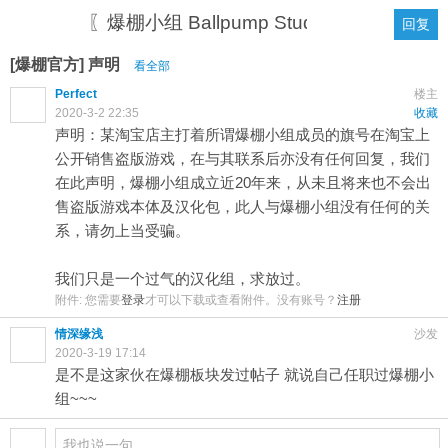
〖爆棚小组 Ballpump Studio〗
回复
[爆棚官方] 声明
看全部
Perfect
楼主
2020-3-2 22:35
收藏
声明：某淘宝店主打着所谓爆棚小组成员的旗号在淘宝上
公开销售盗版游戏，在与其联系后亦没有任何回复，我们
在此声明，爆棚小组成立近20年来，从未且将来也不会出
售盗版游戏本体及汉化包，此人与爆棚小组没有任何的关
系，请勿上当受骗。
我们只是一个过气的汉化组，求放过。
附件:
您需要
登录
才可以下载或查看附件。没有账号？
注册
情深缘浅
沙发
2020-3-19 17:14
是不是这家伙在爆棚板块发过帖子 就说自己任职过爆棚小
组~~~