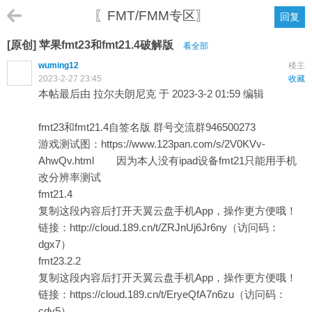
〖FMT/FMM专区〗
回复
[原创] 苹果fmt23和fmt21.4破解版
看全部
wuming12
楼主
2023-2-27 23:45
收藏
本帖最后由 拉尔夫朗尼克 于 2023-3-2 01:59 编辑
fmt23和fmt21.4自签名版 群号交流群946500273
游戏测试图：
https://www.123pan.com/s/2V0KVv-
AhwQv.html
因为本人没有ipad设备fmt21只能用手机
改分辨率测试
fmt21.4
复制这段内容后打开天翼云盘手机App，操作更方便哦！
链接：
http://cloud.189.cn/t/ZRJnUj6Jr6ny
（访问码：
dgx7）
fmt23.2.2
复制这段内容后打开天翼云盘手机App，操作更方便哦！
链接：
https://cloud.189.cn/t/EryeQfA7n6zu
（访问码：
cdy5）