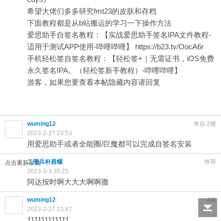
希望大佬们多多研究fmt23的皮肤和存档
下面教程都是从b站搬运的学习一下操作方法
爱思助手自签名教程：【实战爱思助手签名IPA文件教程-
适用于测试APP使用-哔哩哔哩】
https://b23.tv/OocA6r
手机轻松签自签名教程：【轻松签+｜无需证书，iOS免费
永久签名IPA。（轻松签新手教程）-哔哩哔哩】
游客，如果您要查看本帖隐藏内容请
回复
wuming12
来自 2楼
2023-2-27 23:53
用爱思助手或者全能圈/巨魔都可以完成自签名安装
二等兵朴昌螺
推荐
点击重新加载
2023-3-3 20:25
阿达按时啊大大大啊啊撒
wuming12
4楼
2023-2-27 23:47
111111111111