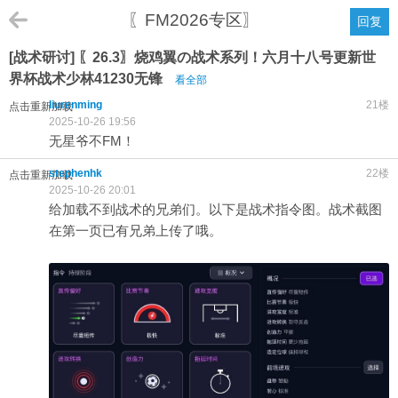
〖FM2026专区〗
回复
[战术研讨] 〖26.3〗烧鸡翼の战术系列！六月十八号更新世
界杯战术少林41230无锋
看全部
liurenming
21楼
点击重新加载
2025-10-26 19:56
无星爷不FM！
stephenhk
22楼
点击重新加载
2025-10-26 20:01
给加载不到战术的兄弟们。以下是战术指令图。战术截图
在第一页已有兄弟上传了哦。