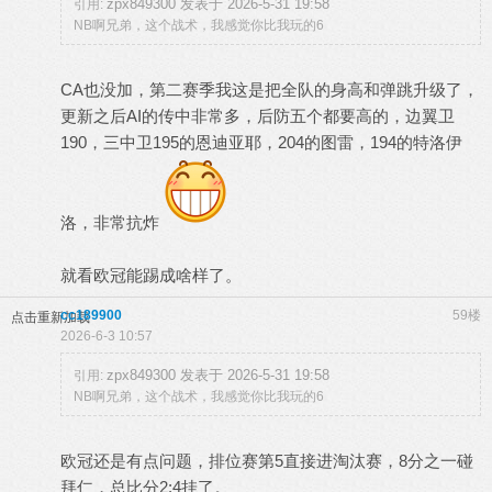
zpx849300 发表于 2026-5-31 19:58
引用:
NB啊兄弟，这个战术，我感觉你比我玩的6
CA也没加，第二赛季我这是把全队的身高和弹跳升级了，
更新之后AI的传中非常多，后防五个都要高的，边翼卫
190，三中卫195的恩迪亚耶，204的图雷，194的特洛伊
洛，非常抗炸
就看欧冠能踢成啥样了。
cc189900
59楼
点击重新加载
2026-6-3 10:57
zpx849300 发表于 2026-5-31 19:58
引用:
NB啊兄弟，这个战术，我感觉你比我玩的6
欧冠还是有点问题，排位赛第5直接进淘汰赛，8分之一碰
拜仁，总比分2:4挂了。