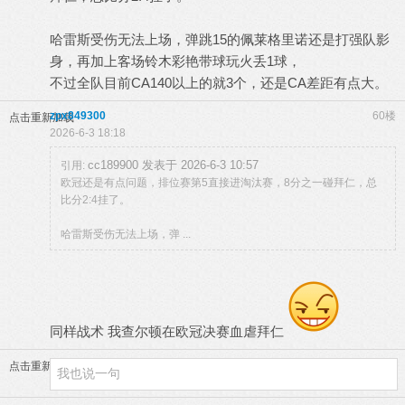
哈雷斯受伤无法上场，弹跳15的佩莱格里诺还是打强队影
身，再加上客场铃木彩艳带球玩火丢1球，
不过全队目前CA140以上的就3个，还是CA差距有点大。
zpx849300
60楼
点击重新加载
2026-6-3 18:18
cc189900 发表于 2026-6-3 10:57
引用:
欧冠还是有点问题，排位赛第5直接进淘汰赛，8分之一碰拜仁，总
比分2:4挂了。
哈雷斯受伤无法上场，弹 ...
同样战术 我查尔顿在欧冠决赛血虐拜仁
点击重新加载