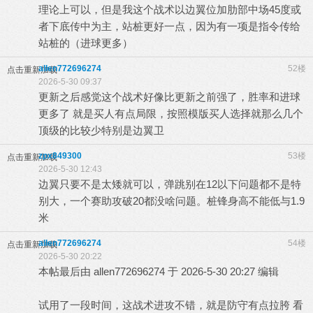
理论上可以，但是我这个战术以边翼位加肋部中场45度或
者下底传中为主，站桩更好一点，因为有一项是指令传给
站桩的（进球更多）
allen772696274
52楼
点击重新加载
2026-5-30 09:37
更新之后感觉这个战术好像比更新之前强了，胜率和进球
更多了 就是买人有点局限，按照模版买人选择就那么几个
顶级的比较少特别是边翼卫
zpx849300
53楼
点击重新加载
2026-5-30 12:43
边翼只要不是太矮就可以，弹跳别在12以下问题都不是特
别大，一个赛助攻破20都没啥问题。桩锋身高不能低与1.9
米
allen772696274
54楼
点击重新加载
2026-5-30 20:22
本帖最后由 allen772696274 于 2026-5-30 20:27 编辑
试用了一段时间，这战术进攻不错，就是防守有点拉胯 看