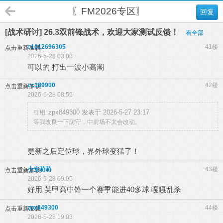
〖FM2026专区〗
回复
[战术研讨] 26.3双前锋战术，欢迎大家测试反馈！
看全部
c1012696305
41楼
点击重新加载
2026-5-28 03:08
可以的 打出一波小高潮
cc189900
42楼
点击重新加载
2026-5-28 08:55
zpx849300 发表于 2026-5-27 23:17
引用:
等我改良一下防守，中前场不太会改动。
更新之后定位球，界外球变猛了！
小安萌萌
43楼
点击重新加载
2026-5-28 09:05
好用 英甲高中锋一个赛季能进40多球 嘎嘎乱杀
zpx849300
44楼
点击重新加载
2026-5-28 19:03