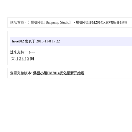
论坛首页
›
〖爆棚小组 Ballpump Studio〗
› 爆棚小组FM2014汉化招新开始啦
fiore002
发表于 2013-11-8 17:22
过来支持一下~~
页:
1
2
3
4
5
[6]
查看完整版本:
爆棚小组FM2014汉化招新开始啦