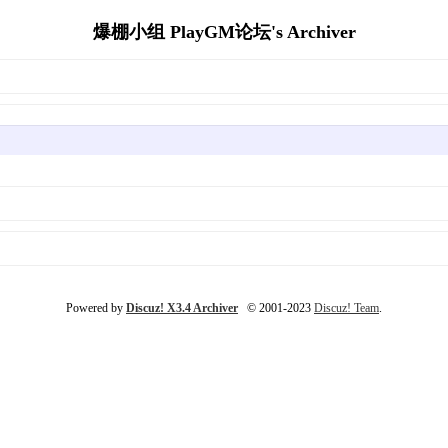
爆棚小组 PlayGM论坛's Archiver
Powered by
Discuz! X3.4 Archiver
© 2001-2023
Discuz! Team
.