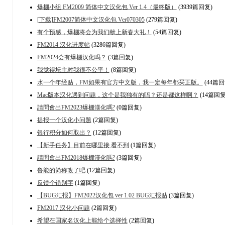
爆棚小组 FM2009 简体中文汉化包 Ver 1.4（最终版）
(3939篇回复)
[下载]FM2007简体中文汉化包 Ver070305
(279篇回复)
有个预感，爆棚将会为我们献上新春大礼！
(54篇回复)
FM2014 汉化进度帖
(3286篇回复)
FM2024会有爆棚汉化吗？
(3篇回复)
我觉得坛主对我很不公平！
(8篇回复)
水一个年经贴，FM如果有官方中文版，我一定每年都买正版。
(44篇回
Mac版本汉化遇到问题，这个是我独有的吗？还是都这样啊？
(14篇回复
請問會出FM2023爆棚漢化嗎?
(0篇回复)
提报一个汉化小问题
(2篇回复)
银行积分如何取出？
(12篇回复)
【新手任务】目前在哪里接 看不到
(1篇回复)
請問會出FM2018爆棚漢化嗎?
(3篇回复)
鲁能的简称改了吧
(12篇回复)
反馈个错别字
(1篇回复)
【BUG汇报】FM2022汉化包 ver 1.02 BUG汇报贴
(3篇回复)
FM2017 汉化小问题
(2篇回复)
希望在国家名汉化上能给个选择性
(2篇回复)