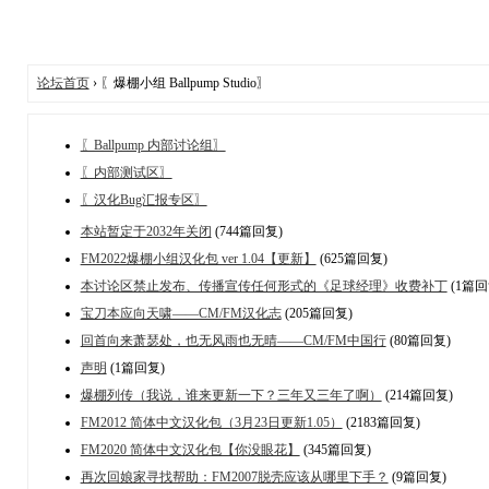
论坛首页
› 〖爆棚小组 Ballpump Studio〗
〖Ballpump 内部讨论组〗
〖内部测试区〗
〖汉化Bug汇报专区〗
本站暂定于2032年关闭
(744篇回复)
FM2022爆棚小组汉化包 ver 1.04【更新】
(625篇回复)
本讨论区禁止发布、传播宣传任何形式的《足球经理》收费补丁
(1篇回
宝刀本应向天啸——CM/FM汉化志
(205篇回复)
回首向来萧瑟处，也无风雨也无晴——CM/FM中国行
(80篇回复)
声明
(1篇回复)
爆棚列传（我说，谁来更新一下？三年又三年了啊）
(214篇回复)
FM2012 简体中文汉化包（3月23日更新1.05）
(2183篇回复)
FM2020 简体中文汉化包【你没眼花】
(345篇回复)
再次回娘家寻找帮助：FM2007脱壳应该从哪里下手？
(9篇回复)