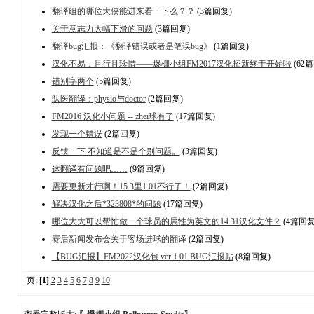
翻译组的哪位大侠能进来看一下么？？
(3篇回复)
关于意志力大幅下滑的问题
(3篇回复)
翻译bug汇报：《翻译错误或者是笔误bug》
(1篇回复)
汉化不易，且行且珍惜——爆棚小组FM2017汉化招新终于开始啦
(62
错别字两个
(5篇回复)
队医翻译：physio与doctor
(2篇回复)
FM2016 汉化小问题 -- zhei球有了
(17篇回复)
发现一个错误
(2篇回复)
反馈一下 不知道是不是个别问题。
(3篇回复)
这翻译有问题吧……
(9篇回复)
需要更新才行啊！15.3里1.01不行了！
(2篇回复)
解决汉化之后*323808*的问题
(17篇回复)
哪位大大可以帮忙做一个球员的属性为英文的14.31汉化文件？
(4篇回复
赛后新闻发布会关于客场进球的翻译
(2篇回复)
【BUG汇报】FM2022汉化包 ver 1.01 BUG汇报贴
(8篇回复)
页:
[1]
2
3
4
5
6
7
8
9
10