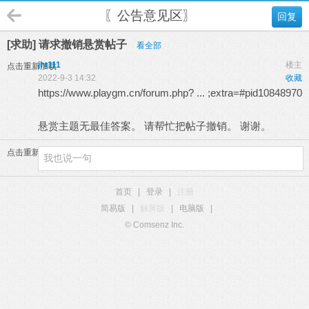
〖公告意见区〗
回复
[求助] 请求撤销悬赏帖子
看全部
jht111
楼主
点击重新加载
2022-9-3 14:32
收藏
https://www.playgm.cn/forum.php? ... ;extra=#pid10848970
悬赏主题无最佳答案。 请帮忙把帖子撤销。 谢谢。
点击重新加载
首页
|
登录
|
注册
简易版
|
触屏版
|
电脑版
|
© Comsenz Inc.