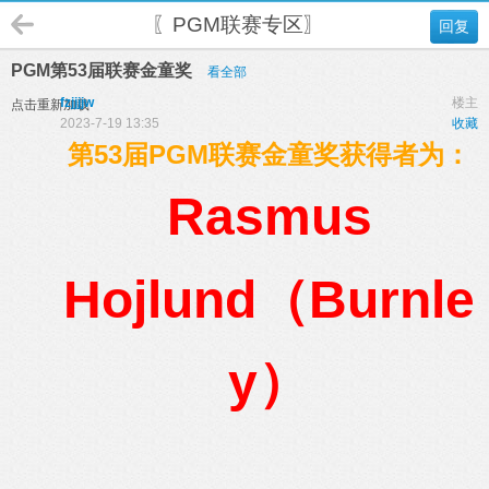
〖PGM联赛专区〗
回复
PGM第53届联赛金童奖
看全部
fzjjjjw
楼主
点击重新加载
2023-7-19 13:35
收藏
第53届PGM联赛金童奖获得者为：
Rasmus
Hojlund（Burnle
y）