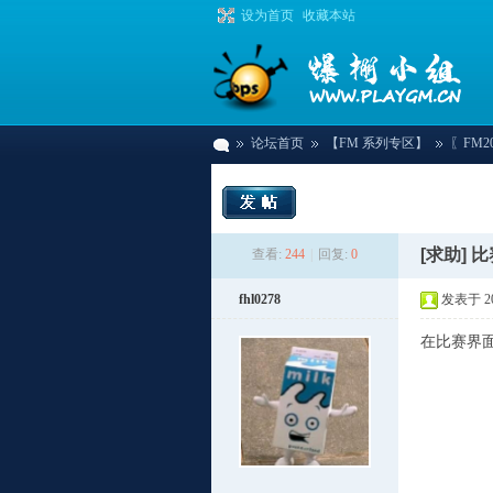
设为首页
收藏本站
论坛首页
【FM 系列专区】
〖FM2
爆
»
›
›
[求助]
比
查看:
244
|
回复:
0
fhl0278
发表于 202
在比赛界
棚