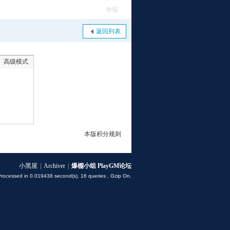
举报
返回列表
高级模式
本版积分规则
小黑屋
|
Archiver
|
爆棚小组 PlayGM论坛
Processed in 0.019438 second(s), 16 queries , Gzip On.