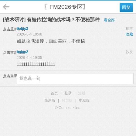
〖FM2026专区〗
回复
[战术研讨] 有短传拉满的战术吗？不便秘那种
看全部
boluo2
楼主
点击重新加载
2026-6-4 10:48
收藏
如题拉满短传，画面美丽，不便秘
boluo2
沙发
点击重新加载
2026-6-4 19:35
111111111111111111
点击重新加载
首页
|
登录
|
注册
简易版
|
触屏版
|
电脑版
|
© Comsenz Inc.