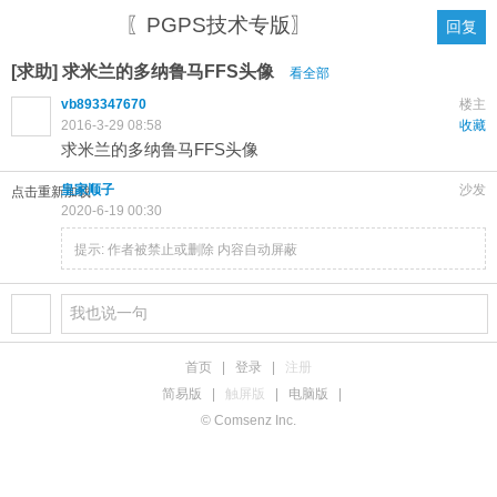
〖PGPS技术专版〗
回复
[求助] 求米兰的多纳鲁马FFS头像
看全部
vb893347670
楼主
2016-3-29 08:58
收藏
求米兰的多纳鲁马FFS头像
皇家顺子
沙发
点击重新加载
2020-6-19 00:30
提示:
作者被禁止或删除 内容自动屏蔽
首页
|
登录
|
注册
简易版
|
触屏版
|
电脑版
|
© Comsenz Inc.